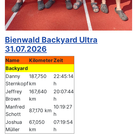
Bienwald Backyard Ultra
31.07.2026
Name
Kilometer
Zeit
Backyard
Danny
187,750
22:45:14
Sternkopf
km
h
Jeffrey
167,640
20:07:44
Brown
km
h
Manfred
10:19:27
87,170 km
Schott
h
Joshua
67,050
07:19:54
Müller
km
h