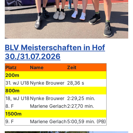
BLV Meisterschaften in Hof
30./31.07.2026
Platz
Name
Zeit
200m
31. wJ U18
Nynke Brouwer
28,36 s
800m
18, wJ U18
Nynke Brouwer
2:29,25 min.
8. F
Marlene Gerlach
2:27,70 min.
1500m
9. F
Marlene Gerlach
5:00,59 min. (PB)