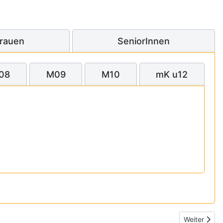
Frauen
SeniorInnen
08
M09
M10
mK u12
Nächster Be
Weiter