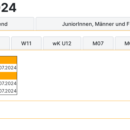
024
end
JuniorInnen, Männer und 
0
W11
wK U12
M07
M
07.2024
07.2024
07.2024