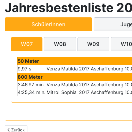
Jahresbestenliste 2
SchülerInnen
Jug
W07
W08
W09
W1
50 Meter
9,97 s
Venza
Matilda
2017
Aschaffenburg
10.
800 Meter
3:46,97 min.
Venza
Matilda
2017
Aschaffenburg
10.
4:25,34 min.
Mitrol
Sophia
2017
Aschaffenburg
10.
Vorheriger Beitrag: Jahresbestenliste 2020
Zurück